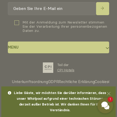
Mit der Anmeldung zum Newsletter stimmen
Sie der Verarbeitung Ihrer personenbezogenen
Daten zu.
MENU
Teil der
Über das Hotel
CPI Hotels
Zimmer
Unterkunftsordnung
GDPR
Rechtliche Erklärung
Cookies
Gesc
Wellness & Dienstleistungen
Liebe Gäste, wir möchten Sie darüber informieren, dass
1
unser Whirlpool aufgrund einer technischen Störung
Restaurants & Bars
© 2026, CPI Hotels, a.s.
derzeit außer Betrieb ist. Wir danken Ihnen für Ihr
Made by
Giant
Verständnis.
Events & Teambuilding