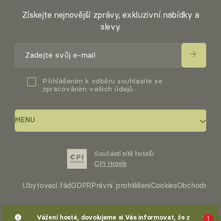
Získejte nejnovější zprávy, exkluzivní nabídky a
slevy.
Přihlášením k odběru souhlasíte se
zpracováním vašich údajů.
MENU
Součástí sítě hotelů
O hotelu
CPI Hotels
Pokoje
Ubytovací řád
GDPR
Právní prohlášení
Cookies
Obchodní p
Wellness & služby
1
Vážení hosté, dovolujeme si Vás informovat, že z